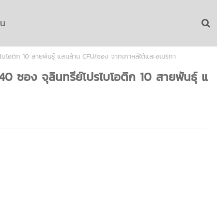
ิน
ไบโอติก 10 สายพันธุ์ แสนล้าน CFU/ซอง จากเกาหลีใต้และอเมริกา
0 ซอง จุลินทรีย์โปรไบโอติก 10 สายพันธุ์ แ