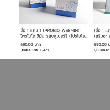
ซื้อ 1 แถม 1 (PROBIO WEEMIN)
(ซื้อ 1 
โพรไบโอ วีมิน รสบลูเบอร์รี่ (โปรไบโอ
เสริมอาห
ติก 10 สายพันธ์ุ แสนล้าน CFU/ซอง
ช็อกโกแล
690.00 บาท
690.00 
จากเกาหลีใต้และอเมริกา) แพคคู่ 2
สายพันธ
(-42%)
1,180.00 บาท
1,180.00 บ
กล่อง รวม 40 ซอง
เกาหลีใต
จำนวน 2