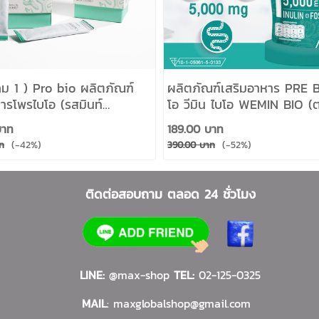
แถม 1 ) Pro bio ผลิตภัณฑ์
ผลิตภัณฑ์เสริมอาหาร PRE B
ารโพรไบโอ (รสมินท์
โอ วีมิน ไบโอ WEMIN BIO (ต
ต) จุลินทรีย์โพรไบโอติกส์ 10
มิน) ขนาด 1 ห่อใหญ่ ปริมา
บาท
189.00 บาท
ุ์ แสนล้าน CFU/ซอง จาก
ซอง ×5 g. รวม 300 กรัม
(-42%)
(-52%)
าท
390.00 บาท
้และอเมริกา (ตราวิษามิน)
 กล่อง 40 ซอง
ติดต่อสอบถาม ตลอด 24 ชั่วโมง
LINE:
@max-shop
TEL:
02-125-0325
MAIL
:
maxglobalshop@gmail.com