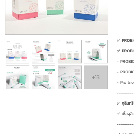
✅ PROBIO 
✅ PROBI
- PROBIO 
- PROBIO 
+13
- Pro bio
--------
✅ จุลินทรี
✅ เชื้อจุ
--------