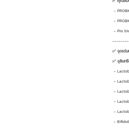
✅ คุณสมบ
- PROBIO 
- PROBIO W
- Pro bio 
--------
✅ จุดเด่
✅ จุลินทร
- Lactob
- Lactob
- Lactoba
- Lactoba
- Lactob
- Bifidob