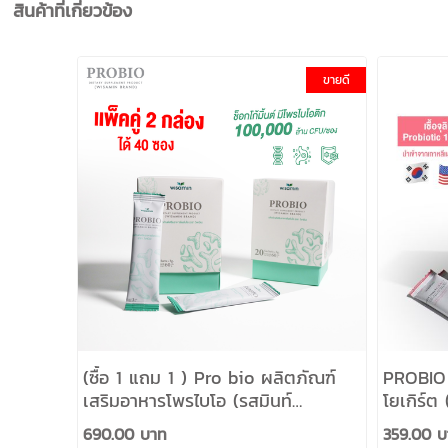
สินค้าที่เกี่ยวข้อง
ขายดี
(ซื้อ 1 แถม 1 ) Pro bio ผลิตภัณฑ์
PROBIO 
เสริมอาหารโพรไบโอ (รสมินท์
โยเกิร์ต
ช็อกโกแลต) จุลินทรีย์โพรไบโอติกส์ 10
พันธุ์ 
690.00 บาท
359.00 บ
สายพันธุ์ แสนล้าน CFU/ซอง จาก
เกาหลีใต