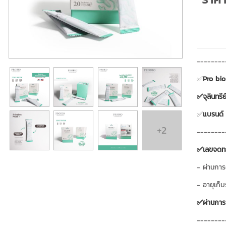
--------
✅
Pro bio
✅จุลินทรีย
✅
แบรนด์ 
+2
--------
✅เลขจดทะ
- ผ่านก
- อายุเก็บ
✅ผ่านการ
--------