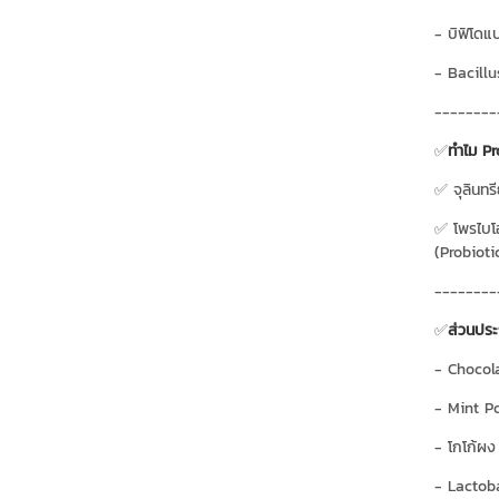
- บิฟิโดแ
- Bacill
--------
✅
ทำไม Pr
✅ จุลินทร
✅ โพรไบโอ
(Probiotic
--------
✅
ส่วนปร
- Chocol
- Mint P
- โกโก้ผง
- Lactob