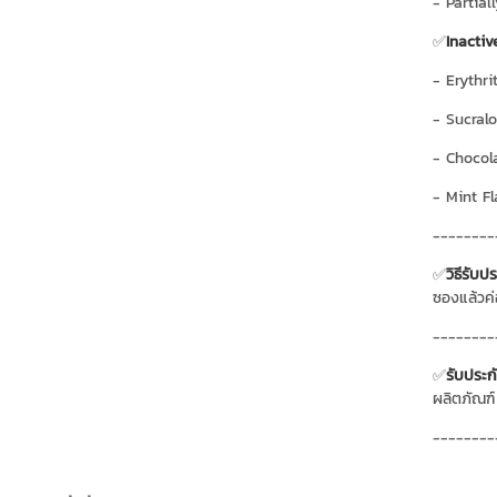
- Partia
✅
Inactiv
- Erythri
- Sucral
- Chocol
- Mint F
--------
✅
วิธีรับป
ซองแล้วค่
--------
✅
รับประก
ผลิตภัณฑ์
--------