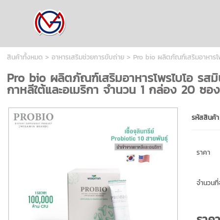
สินค้าทั้งหมด
>
อาหารเสริมช่วยการขับถ่าย
> Pro bio ผลิตภัณฑ์เสริมอาหารโพ
Pro bio ผลิตภัณฑ์เสริมอาหารโพรไบโอ รสมิน
กาหลีใต้และอเมริกา จำนวน 1 กล่อง 20 ซอง
รหัสสินค้า
ราคา
จำนวนที่จ
ราค