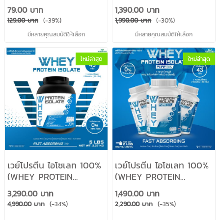
เลท (ชนิดซองชงดื่ม 45
รสชาติ) ปริมาณ 900
79.00 บาท
1,390.00 บาท
กรัม/ซอง) มี 11 รสชาติ
กรัม/กระปุก (2 ปอนด์
129.00 บาท
(-39%)
1,990.00 บาท
(-30%)
ตราวิษามิน ปลอดกลูเตน
2lbs) ทานได้ 20 ครั้ง
มีหลายคุณสมบัติให้เลือก
มีหลายคุณสมบัติให้เลือก
ปราศจาก GMO
ปราศจาก GMO ปลอดกลู
เตน (ตราวิษามิน)
ใหม่ล่าสุด
ใหม่ล่าสุด
เวย์โปรตีน ไอโซเลท 100%
เวย์โปรตีน ไอโซเลท 100%
(WHEY PROTEIN
(WHEY PROTEIN
ISOLATE PURE) ขนาด
ISOLATE PURE) ขนาด
3,290.00 บาท
1,490.00 บาท
2.27 kg. (5 ปอนด์ 5LBS)
907 กรัม (2 ปอนด์ 2LBS)
4,990.00 บาท
(-34%)
2,290.00 บาท
(-35%)
เวย์โปรตีนชงดื่ม ปลอดกลู
เวย์โปรตีนชงดื่ม ปลอดกลู