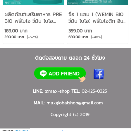
ผลิตภัณฑ์เสริมอาหาร PRE
ซื้อ 1 แถม 1 (WEMIN BIO
BIO พรีไบโอ วีมิน ไบโอ
วีมิน ไบโอ) พรีไบโอติก อิน
WEMIN BIO (ตราวิษามิน)
นูลิน FOS 5,000 mg
189.00 บาท
359.00 บาท
ขนาด 1 ห่อใหญ่ ปริมาณ
(ตราวิษามิน) จำนวร 2 ห่อ
390.00 บาท
(-52%)
690.00 บาท
(-48%)
60 ซอง ×5 g. รวม 300
จำนวนรวม 120 ซอง
กรัม
ติดต่อสอบถาม ตลอด 24 ชั่วโมง
LINE:
@max-shop
TEL:
02-125-0325
MAIL
:
maxglobalshop@gmail.com
Copyright (c) 2019